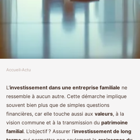
Accueil
›
Actu
ACTU
Réussir un investissement dans
L’
investissement dans une entreprise familiale
ne
ressemble à aucun autre. Cette démarche implique
une entreprise familiale : enjeux,
souvent bien plus que de simples questions
stratégies et clés de réussite
financières, car elle touche aussi aux
valeurs
, à la
vision commune et à la transmission du
patrimoine
Chloé
•
28 janvier 2026
•
6 min de lecture
familial
. L’objectif ? Assurer l’
investissement de long