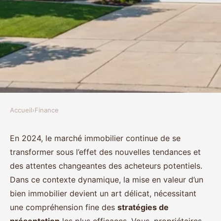
Accueil
›
Finance
FINANCE
Quelles sont les meilleures
En 2024, le marché immobilier continue de se
transformer sous l’effet des nouvelles tendances et
pratiques pour la mise en valeur
des attentes changeantes des acheteurs potentiels.
d'un bien immobilier ?
Dans ce contexte dynamique, la mise en valeur d’un
bien immobilier devient un art délicat, nécessitant
Chloé
•
20 décembre 2024
•
4 min de lecture
une compréhension fine des
stratégies de