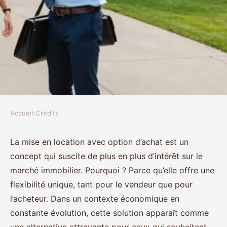
Accueil
›
Crédits
CRÉDITS
Quels sont les avantages d'une
La mise en location avec option d’achat est un
concept qui suscite de plus en plus d’intérêt sur le
mise en location avec option
marché immobilier. Pourquoi ? Parce qu’elle offre une
d'achat pour le vendeur et
flexibilité unique, tant pour le vendeur que pour
l'acheteur ?
l’acheteur. Dans un contexte économique en
constante évolution, cette solution apparaît comme
Chloé
•
20 décembre 2024
•
6 min de lecture